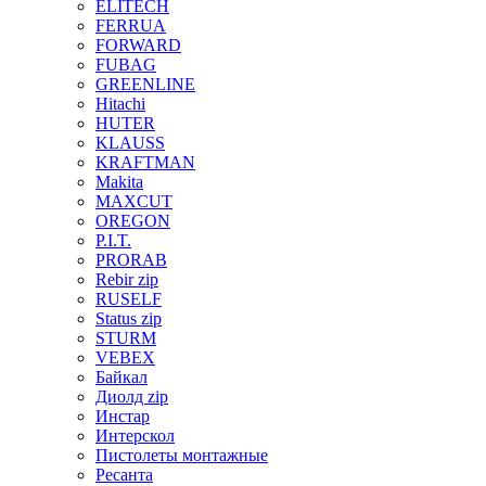
ELITECH
FERRUA
FORWARD
FUBAG
GREENLINE
Hitachi
HUTER
KLAUSS
KRAFTMAN
Makita
MAXCUT
OREGON
P.I.T.
PRORAB
Rebir zip
RUSELF
Status zip
STURM
VEBEX
Байкал
Диолд zip
Инстар
Интерскол
Пистолеты монтажные
Ресанта