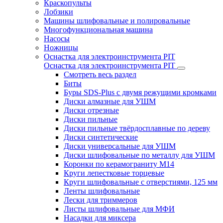
Краскопульты
Лобзики
Машины шлифовальные и полировальные
Многофункциональная машина
Насосы
Ножницы
Оснастка для электроинструмента PIT
Оснастка для электроинструмента PIT
Смотреть весь раздел
Биты
Буры SDS-Plus c двумя режущими кромками
Диски алмазные для УШМ
Диски отрезные
Диски пильные
Диски пильные твёрдосплавные по дереву
Диски синтетические
Диски универсальные для УШМ
Диски шлифовальные по металлу для УШМ
Коронки по керамограниту M14
Круги лепестковые торцевые
Круги шлифовальные с отверстиями, 125 мм
Ленты шлифовальные
Лески для триммеров
Листы шлифовальные для МФИ
Насадки для миксера