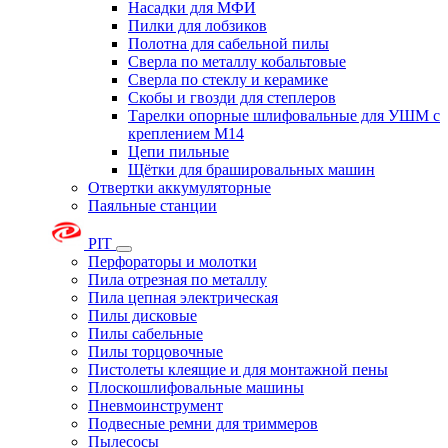
Насадки для МФИ
Пилки для лобзиков
Полотна для сабельной пилы
Сверла по металлу кобальтовые
Сверла по стеклу и керамике
Скобы и гвозди для степлеров
Тарелки опорные шлифовальные для УШМ с
креплением М14
Цепи пильные
Щётки для брашировальных машин
Отвертки аккумуляторные
Паяльные станции
PIT
Перфораторы и молотки
Пила отрезная по металлу
Пила цепная электрическая
Пилы дисковые
Пилы сабельные
Пилы торцовочные
Пистолеты клеящие и для монтажной пены
Плоскошлифовальные машины
Пневмоинструмент
Подвесные ремни для триммеров
Пылесосы