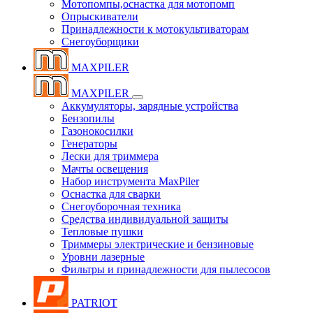
Мотопомпы,оснастка для мотопомп
Опрыскиватели
Принадлежности к мотокультиваторам
Снегоуборщики
MAXPILER
MAXPILER
Аккумуляторы, зарядные устройства
Бензопилы
Газонокосилки
Генераторы
Лески для триммера
Мачты освещения
Набор инструмента MaxPiler
Оснастка для сварки
Снегоуборочная техника
Средства индивидуальной защиты
Тепловые пушки
Триммеры электрические и бензиновые
Уровни лазерные
Фильтры и принадлежности для пылесосов
PATRIOT