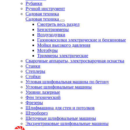
Рубанки
Ручной инструмент
Садовая техника
Садовая техника
Смотреть весь раздел
Бензотриммеры
Воздуходувки
Газонокосилки электрические и бензиновые
Мойки высокого давления
Мотобуры
Триммеры электрические
Сварочные аппараты, электросварочная оснастка
Станки
Степлеры
Стойки
Угловая шлифовальная машина по бетону
Угловые шлифовальные машины
Уровни лазерные
Фен технический
Фрезеры
Шлифмашина для стен и потолков
Штроборез
Щеточные шлифовальные машины
Эксцентриковые шлифовальные машины