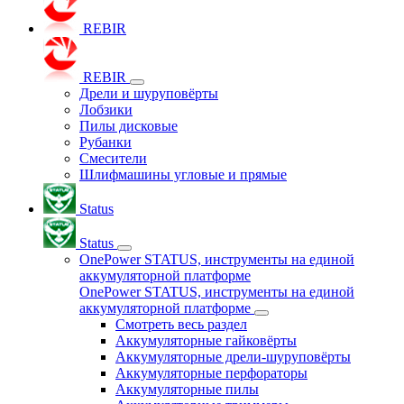
REBIR
REBIR
Дрели и шуруповёрты
Лобзики
Пилы дисковые
Рубанки
Смесители
Шлифмашины угловые и прямые
Status
Status
OnePower STATUS, инструменты на единой
аккумуляторной платформе
OnePower STATUS, инструменты на единой
аккумуляторной платформе
Смотреть весь раздел
Аккумуляторные гайковёрты
Аккумуляторные дрели-шуруповёрты
Аккумуляторные перфораторы
Аккумуляторные пилы