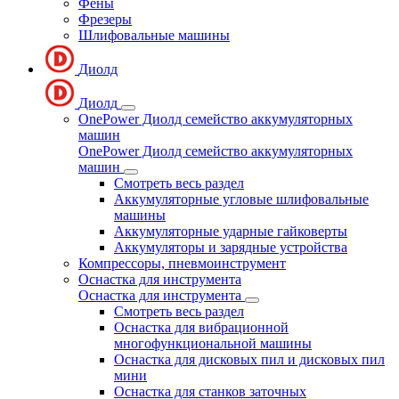
Фены
Фрезеры
Шлифовальные машины
Диолд
Диолд
OnePower Диолд семейство аккумуляторных
машин
OnePower Диолд семейство аккумуляторных
машин
Смотреть весь раздел
Аккумуляторные угловые шлифовальные
машины
Аккумуляторные ударные гайковерты
Аккумуляторы и зарядные устройства
Компрессоры, пневмоинструмент
Оснастка для инструмента
Оснастка для инструмента
Смотреть весь раздел
Оснастка для вибрационной
многофункциональной машины
Оснастка для дисковых пил и дисковых пил
мини
Оснастка для станков заточных