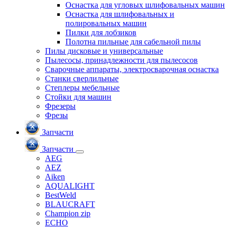
Оснастка для угловых шлифовальных машин
Оснастка для шлифовальных и
полировальных машин
Пилки для лобзиков
Полотна пильные для сабельной пилы
Пилы дисковые и универсальные
Пылесосы, принадлежности для пылесосов
Сварочные аппараты, электросварочная оснастка
Станки сверлильные
Степлеры мебельные
Стойки для машин
Фрезеры
Фрезы
Запчасти
Запчасти
AEG
AEZ
Aiken
AQUALIGHT
BestWeld
BLAUCRAFT
Champion zip
ECHO