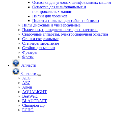
Оснастка для угловых шлифовальных машин
Оснастка для шлифовальных и
полировальных машин
Пилки для лобзиков
Полотна пильные для сабельной пилы
Пилы дисковые и универсальные
Пылесосы, принадлежности для пылесосов
Сварочные аппараты, электросварочная оснастка
Станки сверлильные
Степлеры мебельные
Стойки для машин
Фрезеры
Фрезы
Запчасти
Запчасти
AEG
AEZ
Aiken
AQUALIGHT
BestWeld
BLAUCRAFT
Champion zip
ECHO