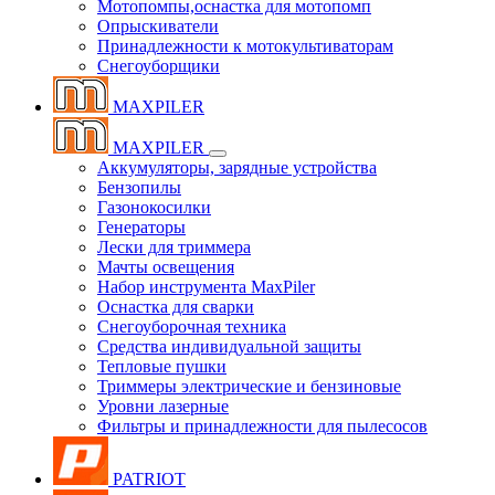
Мотопомпы,оснастка для мотопомп
Опрыскиватели
Принадлежности к мотокультиваторам
Снегоуборщики
MAXPILER
MAXPILER
Аккумуляторы, зарядные устройства
Бензопилы
Газонокосилки
Генераторы
Лески для триммера
Мачты освещения
Набор инструмента MaxPiler
Оснастка для сварки
Снегоуборочная техника
Средства индивидуальной защиты
Тепловые пушки
Триммеры электрические и бензиновые
Уровни лазерные
Фильтры и принадлежности для пылесосов
PATRIOT