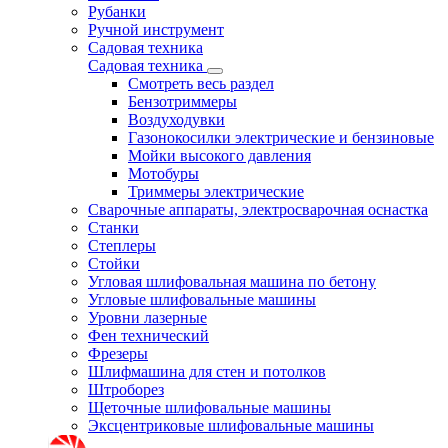
Рубанки
Ручной инструмент
Садовая техника
Садовая техника
Смотреть весь раздел
Бензотриммеры
Воздуходувки
Газонокосилки электрические и бензиновые
Мойки высокого давления
Мотобуры
Триммеры электрические
Сварочные аппараты, электросварочная оснастка
Станки
Степлеры
Стойки
Угловая шлифовальная машина по бетону
Угловые шлифовальные машины
Уровни лазерные
Фен технический
Фрезеры
Шлифмашина для стен и потолков
Штроборез
Щеточные шлифовальные машины
Эксцентриковые шлифовальные машины