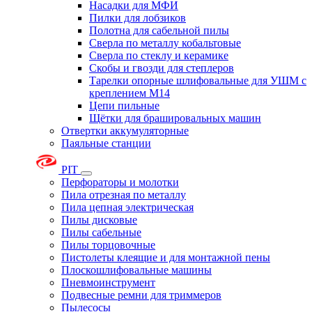
Насадки для МФИ
Пилки для лобзиков
Полотна для сабельной пилы
Сверла по металлу кобальтовые
Сверла по стеклу и керамике
Скобы и гвозди для степлеров
Тарелки опорные шлифовальные для УШМ с
креплением М14
Цепи пильные
Щётки для брашировальных машин
Отвертки аккумуляторные
Паяльные станции
PIT
Перфораторы и молотки
Пила отрезная по металлу
Пила цепная электрическая
Пилы дисковые
Пилы сабельные
Пилы торцовочные
Пистолеты клеящие и для монтажной пены
Плоскошлифовальные машины
Пневмоинструмент
Подвесные ремни для триммеров
Пылесосы