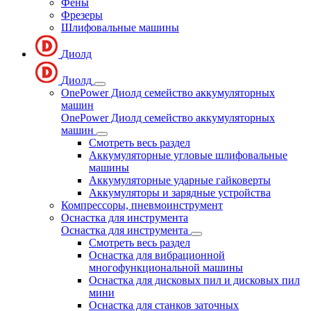
Фены
Фрезеры
Шлифовальные машины
Диолд
Диолд
OnePower Диолд семейство аккумуляторных
машин
OnePower Диолд семейство аккумуляторных
машин
Смотреть весь раздел
Аккумуляторные угловые шлифовальные
машины
Аккумуляторные ударные гайковерты
Аккумуляторы и зарядные устройства
Компрессоры, пневмоинструмент
Оснастка для инструмента
Оснастка для инструмента
Смотреть весь раздел
Оснастка для вибрационной
многофункциональной машины
Оснастка для дисковых пил и дисковых пил
мини
Оснастка для станков заточных