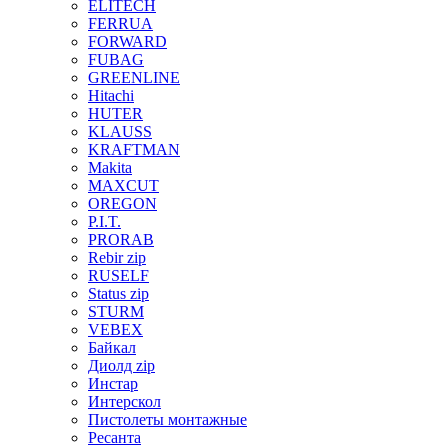
ELITECH
FERRUA
FORWARD
FUBAG
GREENLINE
Hitachi
HUTER
KLAUSS
KRAFTMAN
Makita
MAXCUT
OREGON
P.I.T.
PRORAB
Rebir zip
RUSELF
Status zip
STURM
VEBEX
Байкал
Диолд zip
Инстар
Интерскол
Пистолеты монтажные
Ресанта