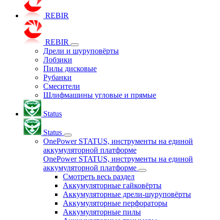
REBIR
REBIR
Дрели и шуруповёрты
Лобзики
Пилы дисковые
Рубанки
Смесители
Шлифмашины угловые и прямые
Status
Status
OnePower STATUS, инструменты на единой
аккумуляторной платформе
OnePower STATUS, инструменты на единой
аккумуляторной платформе
Смотреть весь раздел
Аккумуляторные гайковёрты
Аккумуляторные дрели-шуруповёрты
Аккумуляторные перфораторы
Аккумуляторные пилы