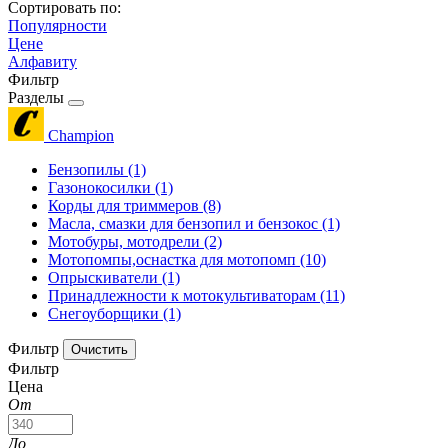
Сортировать по:
Популярности
Цене
Алфавиту
Фильтр
Разделы
Champion
Бензопилы
(1)
Газонокосилки
(1)
Корды для триммеров
(8)
Масла, смазки для бензопил и бензокос
(1)
Мотобуры, мотодрели
(2)
Мотопомпы,оснастка для мотопомп
(10)
Опрыскиватели
(1)
Принадлежности к мотокультиваторам
(11)
Снегоуборщики
(1)
Фильтр
Фильтр
Цена
От
До