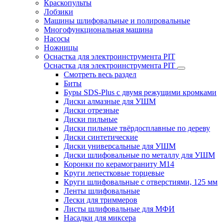
Краскопульты
Лобзики
Машины шлифовальные и полировальные
Многофункциональная машина
Насосы
Ножницы
Оснастка для электроинструмента PIT
Оснастка для электроинструмента PIT
Смотреть весь раздел
Биты
Буры SDS-Plus c двумя режущими кромками
Диски алмазные для УШМ
Диски отрезные
Диски пильные
Диски пильные твёрдосплавные по дереву
Диски синтетические
Диски универсальные для УШМ
Диски шлифовальные по металлу для УШМ
Коронки по керамограниту M14
Круги лепестковые торцевые
Круги шлифовальные с отверстиями, 125 мм
Ленты шлифовальные
Лески для триммеров
Листы шлифовальные для МФИ
Насадки для миксера