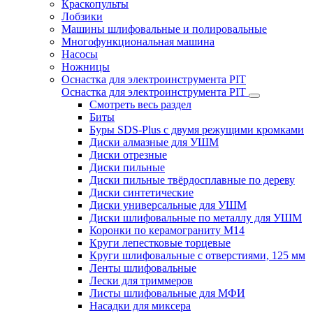
Краскопульты
Лобзики
Машины шлифовальные и полировальные
Многофункциональная машина
Насосы
Ножницы
Оснастка для электроинструмента PIT
Оснастка для электроинструмента PIT
Смотреть весь раздел
Биты
Буры SDS-Plus c двумя режущими кромками
Диски алмазные для УШМ
Диски отрезные
Диски пильные
Диски пильные твёрдосплавные по дереву
Диски синтетические
Диски универсальные для УШМ
Диски шлифовальные по металлу для УШМ
Коронки по керамограниту M14
Круги лепестковые торцевые
Круги шлифовальные с отверстиями, 125 мм
Ленты шлифовальные
Лески для триммеров
Листы шлифовальные для МФИ
Насадки для миксера