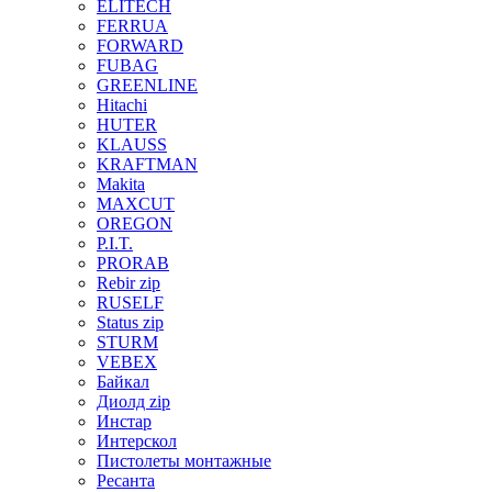
ELITECH
FERRUA
FORWARD
FUBAG
GREENLINE
Hitachi
HUTER
KLAUSS
KRAFTMAN
Makita
MAXCUT
OREGON
P.I.T.
PRORAB
Rebir zip
RUSELF
Status zip
STURM
VEBEX
Байкал
Диолд zip
Инстар
Интерскол
Пистолеты монтажные
Ресанта