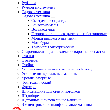
Рубанки
Ручной инструмент
Садовая техника
Садовая техника
Смотреть весь раздел
Бензотриммеры
Воздуходувки
Газонокосилки электрические и бензиновые
Мойки высокого давления
Мотобуры
Триммеры электрические
Сварочные аппараты, электросварочная оснастка
Станки
Степлеры
Стойки
Угловая шлифовальная машина по бетону
Угловые шлифовальные машины
Уровни лазерные
Фен технический
Фрезеры
Шлифмашина для стен и потолков
Штроборез
Щеточные шлифовальные машины
Эксцентриковые шлифовальные машины