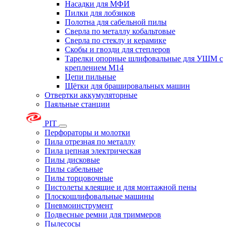
Насадки для МФИ
Пилки для лобзиков
Полотна для сабельной пилы
Сверла по металлу кобальтовые
Сверла по стеклу и керамике
Скобы и гвозди для степлеров
Тарелки опорные шлифовальные для УШМ с
креплением М14
Цепи пильные
Щётки для брашировальных машин
Отвертки аккумуляторные
Паяльные станции
PIT
Перфораторы и молотки
Пила отрезная по металлу
Пила цепная электрическая
Пилы дисковые
Пилы сабельные
Пилы торцовочные
Пистолеты клеящие и для монтажной пены
Плоскошлифовальные машины
Пневмоинструмент
Подвесные ремни для триммеров
Пылесосы