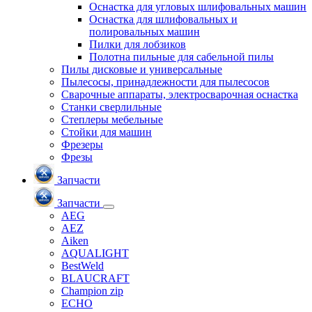
Оснастка для угловых шлифовальных машин
Оснастка для шлифовальных и
полировальных машин
Пилки для лобзиков
Полотна пильные для сабельной пилы
Пилы дисковые и универсальные
Пылесосы, принадлежности для пылесосов
Сварочные аппараты, электросварочная оснастка
Станки сверлильные
Степлеры мебельные
Стойки для машин
Фрезеры
Фрезы
Запчасти
Запчасти
AEG
AEZ
Aiken
AQUALIGHT
BestWeld
BLAUCRAFT
Champion zip
ECHO