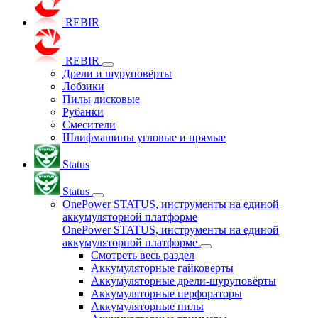
REBIR
REBIR
Дрели и шуруповёрты
Лобзики
Пилы дисковые
Рубанки
Смесители
Шлифмашины угловые и прямые
Status
Status
OnePower STATUS, инструменты на единой
аккумуляторной платформе
OnePower STATUS, инструменты на единой
аккумуляторной платформе
Смотреть весь раздел
Аккумуляторные гайковёрты
Аккумуляторные дрели-шуруповёрты
Аккумуляторные перфораторы
Аккумуляторные пилы