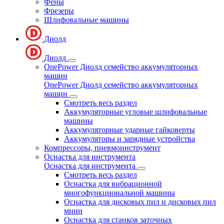
Фены
Фрезеры
Шлифовальные машины
Диолд
Диолд
OnePower Диолд семейство аккумуляторных
машин
OnePower Диолд семейство аккумуляторных
машин
Смотреть весь раздел
Аккумуляторные угловые шлифовальные
машины
Аккумуляторные ударные гайковерты
Аккумуляторы и зарядные устройства
Компрессоры, пневмоинструмент
Оснастка для инструмента
Оснастка для инструмента
Смотреть весь раздел
Оснастка для вибрационной
многофункциональной машины
Оснастка для дисковых пил и дисковых пил
мини
Оснастка для станков заточных