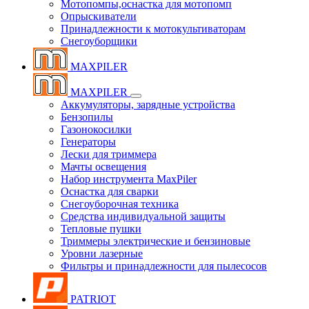
Мотопомпы,оснастка для мотопомп
Опрыскиватели
Принадлежности к мотокультиваторам
Снегоуборщики
MAXPILER
MAXPILER
Аккумуляторы, зарядные устройства
Бензопилы
Газонокосилки
Генераторы
Лески для триммера
Мачты освещения
Набор инструмента MaxPiler
Оснастка для сварки
Снегоуборочная техника
Средства индивидуальной защиты
Тепловые пушки
Триммеры электрические и бензиновые
Уровни лазерные
Фильтры и принадлежности для пылесосов
PATRIOT