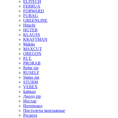
ELITECH
FERRUA
FORWARD
FUBAG
GREENLINE
Hitachi
HUTER
KLAUSS
KRAFTMAN
Makita
MAXCUT
OREGON
P.I.T.
PRORAB
Rebir zip
RUSELF
Status zip
STURM
VEBEX
Байкал
Диолд zip
Инстар
Интерскол
Пистолеты монтажные
Ресанта