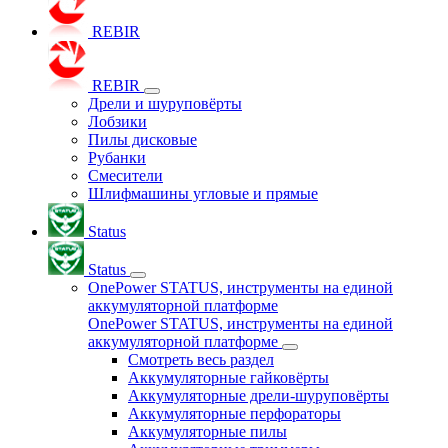
REBIR
REBIR
Дрели и шуруповёрты
Лобзики
Пилы дисковые
Рубанки
Смесители
Шлифмашины угловые и прямые
Status
Status
OnePower STATUS, инструменты на единой
аккумуляторной платформе
OnePower STATUS, инструменты на единой
аккумуляторной платформе
Смотреть весь раздел
Аккумуляторные гайковёрты
Аккумуляторные дрели-шуруповёрты
Аккумуляторные перфораторы
Аккумуляторные пилы