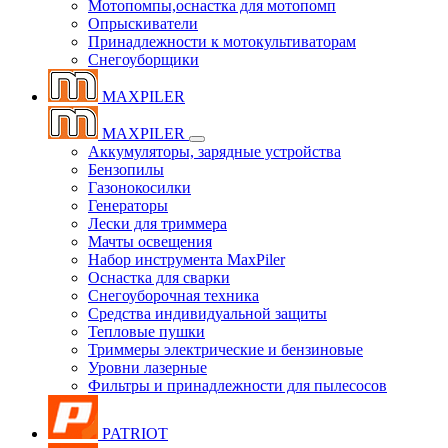
Мотопомпы,оснастка для мотопомп
Опрыскиватели
Принадлежности к мотокультиваторам
Снегоуборщики
MAXPILER
MAXPILER
Аккумуляторы, зарядные устройства
Бензопилы
Газонокосилки
Генераторы
Лески для триммера
Мачты освещения
Набор инструмента MaxPiler
Оснастка для сварки
Снегоуборочная техника
Средства индивидуальной защиты
Тепловые пушки
Триммеры электрические и бензиновые
Уровни лазерные
Фильтры и принадлежности для пылесосов
PATRIOT