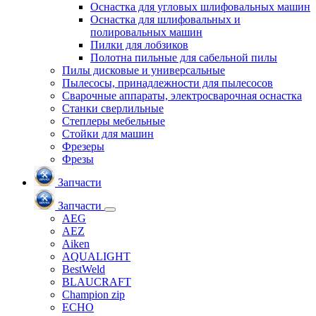
Оснастка для угловых шлифовальных машин
Оснастка для шлифовальных и
полировальных машин
Пилки для лобзиков
Полотна пильные для сабельной пилы
Пилы дисковые и универсальные
Пылесосы, принадлежности для пылесосов
Сварочные аппараты, электросварочная оснастка
Станки сверлильные
Степлеры мебельные
Стойки для машин
Фрезеры
Фрезы
Запчасти
Запчасти
AEG
AEZ
Aiken
AQUALIGHT
BestWeld
BLAUCRAFT
Champion zip
ECHO