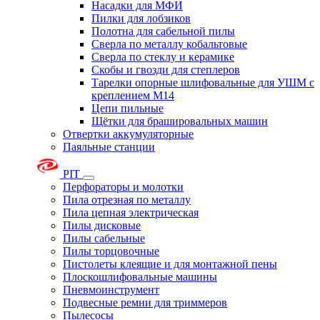
Насадки для МФИ
Пилки для лобзиков
Полотна для сабельной пилы
Сверла по металлу кобальтовые
Сверла по стеклу и керамике
Скобы и гвозди для степлеров
Тарелки опорные шлифовальные для УШМ с
креплением М14
Цепи пильные
Щётки для брашировальных машин
Отвертки аккумуляторные
Паяльные станции
PIT
Перфораторы и молотки
Пила отрезная по металлу
Пила цепная электрическая
Пилы дисковые
Пилы сабельные
Пилы торцовочные
Пистолеты клеящие и для монтажной пены
Плоскошлифовальные машины
Пневмоинструмент
Подвесные ремни для триммеров
Пылесосы