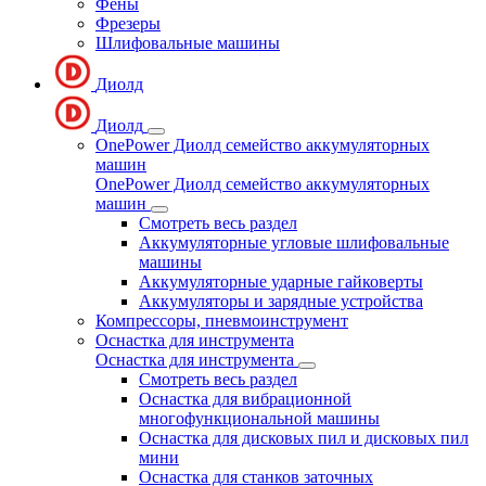
Фены
Фрезеры
Шлифовальные машины
Диолд
Диолд
OnePower Диолд семейство аккумуляторных
машин
OnePower Диолд семейство аккумуляторных
машин
Смотреть весь раздел
Аккумуляторные угловые шлифовальные
машины
Аккумуляторные ударные гайковерты
Аккумуляторы и зарядные устройства
Компрессоры, пневмоинструмент
Оснастка для инструмента
Оснастка для инструмента
Смотреть весь раздел
Оснастка для вибрационной
многофункциональной машины
Оснастка для дисковых пил и дисковых пил
мини
Оснастка для станков заточных