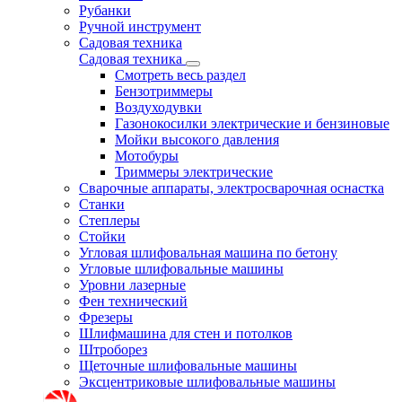
Рубанки
Ручной инструмент
Садовая техника
Садовая техника
Смотреть весь раздел
Бензотриммеры
Воздуходувки
Газонокосилки электрические и бензиновые
Мойки высокого давления
Мотобуры
Триммеры электрические
Сварочные аппараты, электросварочная оснастка
Станки
Степлеры
Стойки
Угловая шлифовальная машина по бетону
Угловые шлифовальные машины
Уровни лазерные
Фен технический
Фрезеры
Шлифмашина для стен и потолков
Штроборез
Щеточные шлифовальные машины
Эксцентриковые шлифовальные машины