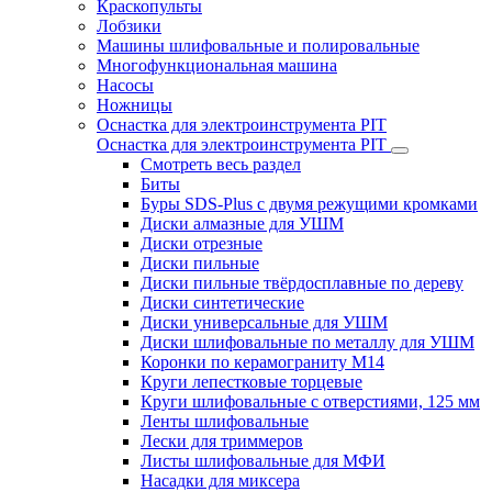
Краскопульты
Лобзики
Машины шлифовальные и полировальные
Многофункциональная машина
Насосы
Ножницы
Оснастка для электроинструмента PIT
Оснастка для электроинструмента PIT
Смотреть весь раздел
Биты
Буры SDS-Plus c двумя режущими кромками
Диски алмазные для УШМ
Диски отрезные
Диски пильные
Диски пильные твёрдосплавные по дереву
Диски синтетические
Диски универсальные для УШМ
Диски шлифовальные по металлу для УШМ
Коронки по керамограниту M14
Круги лепестковые торцевые
Круги шлифовальные с отверстиями, 125 мм
Ленты шлифовальные
Лески для триммеров
Листы шлифовальные для МФИ
Насадки для миксера